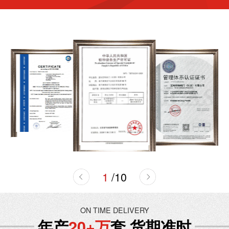
1
/
10
ON TIME DELIVERY
年产
20+万
套 货期准时