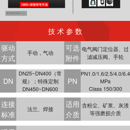
技 术 参 数
驱动
可选
电气阀门定位器、过
手动，气动
方式
附件
滤减压阀、手轮
DN25~DN400（常
PN1.0/1.6/2.5/4.0/6.4
DN
PN
规）；特殊定制
MPa
Class 150/300
DN450~DN600
连接
适用
含粉尘、矿浆、灰渣
法兰、焊接
标准
介质
等强磨损介质