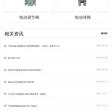
电动调节阀
电动球阀
`
相关资讯
MORE
2022-09-20
气动双偏心蝶阀的常见故障都有哪些，让我们一起来学习下…
2022-08-22
阀门附件介绍…
2022-05-20
v型对夹球阀是具有很大的应用优势的…
2022-05-12
蓝帕为你定制锅炉给水调节阀…
2021-12-07
什么是气动旋塞阀,详细了解看这里 【蓝帕】…
2021-12-07
气动通风蝶阀的选型干货【蓝帕】…