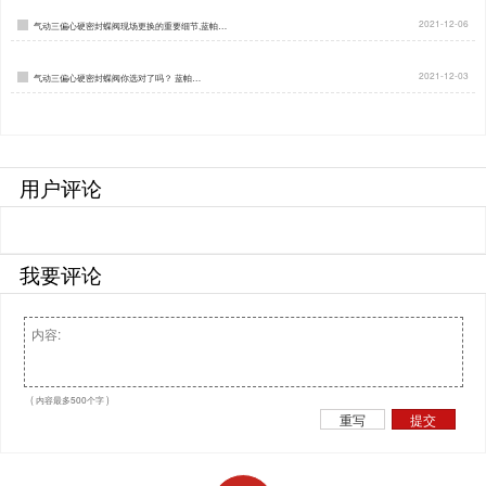
2021-12-06
气动三偏心硬密封蝶阀现场更换的重要细节,蓝帕…
2021-12-03
气动三偏心硬密封蝶阀你选对了吗？ 蓝帕…
用户评论
我要评论
( 内容最多500个字 )
重写
提交