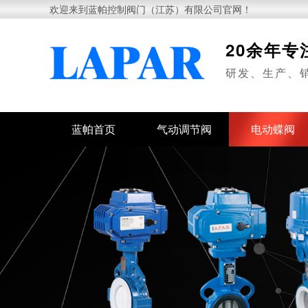
欢迎来到蓝帕控制阀门（江苏）有限公司官网！
20余年
研发、生产、
蓝帕首页
气动调节阀
电动蝶阀