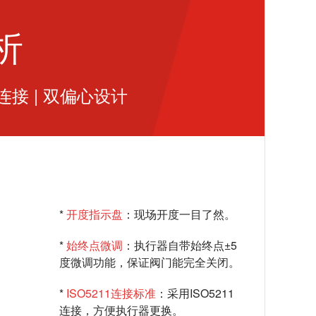
析
1连接 | 双偏心设计
*
开度指示盘
：现场开度一目了然。
*
始终点微调
：执行器自带始终点±5
度微调功能，保证阀门能完全关闭。
*
ISO5211连接标准
：采用ISO5211
连接，方便执行器更换。