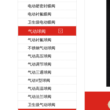
电动硬密封蝶阀
电动衬氟蝶阀
卫生级电动蝶阀
气动球阀
气动衬氟球阀
不锈钢气动球阀
气动高压球阀
气动调节球阀
气动三通球阀
气动V型球阀
气动高温球阀
气动法兰球阀
卫生级气动球阀