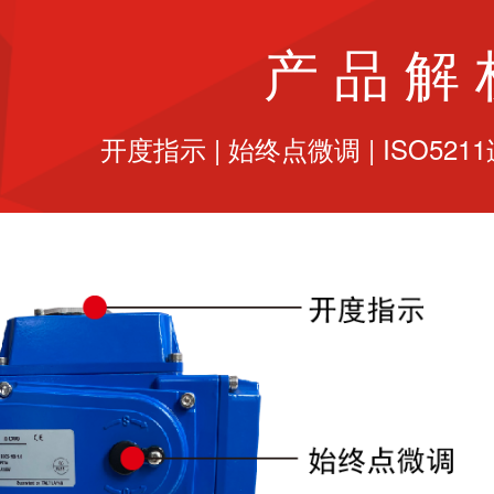
产 品 解 
开度指示 | 始终点微调 | ISO521