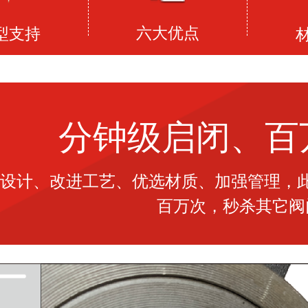
六大优点
型支持
分钟级启闭、百
设计、改进工艺、优选材质、加强管理，
百万次，秒杀其它阀