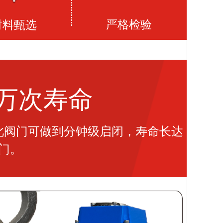
严格检验
材料甄选
万次寿命
此阀门可做到分钟级启闭，寿命长达
门。