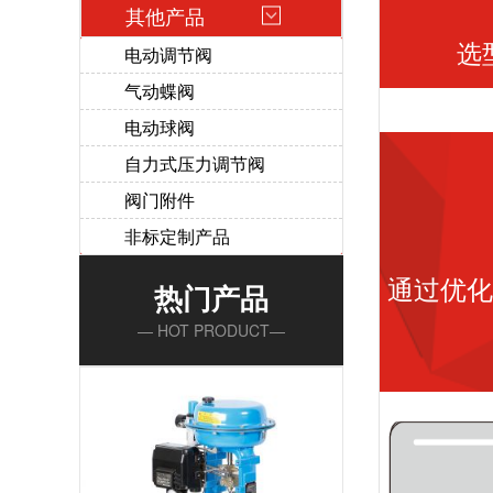
其他产品
选
电动调节阀
气动蝶阀
电动球阀
自力式压力调节阀
阀门附件
非标定制产品
通过优化
热门产品
— HOT PRODUCT—