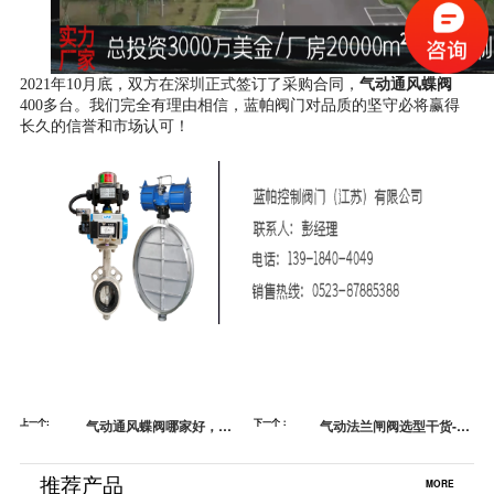
2021年10月底，双方在深圳正式签订了采购合同，
气动通风蝶阀
400多台。我们完全有理由相信，蓝帕阀门对品质的坚守必将赢得
长久的信誉和市场认可！
上一个:
气动通风蝶阀哪家好，选
下一个：
气动法兰闸阀选型干货-会
择蓝帕选择安心
了不踩坑【蓝帕】
推荐产品
MORE