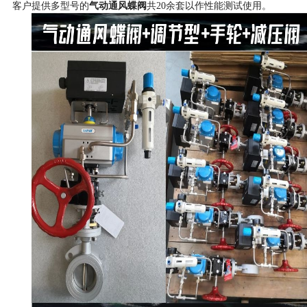
客户提供多型号的
气动通风蝶阀
共20余套以作性能测试使用。