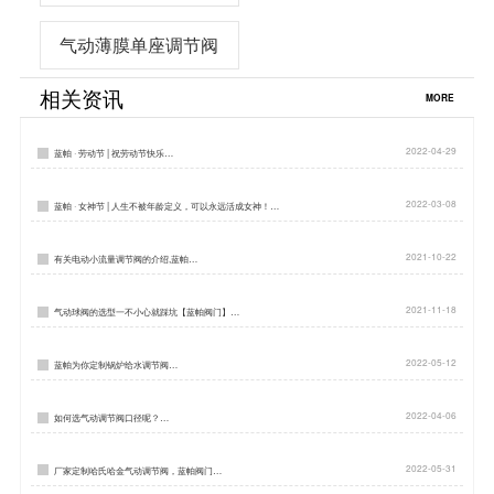
气动薄膜单座调节阀
相关资讯
MORE
2022-04-29
蓝帕 · 劳动节 | 祝劳动节快乐…
2022-03-08
蓝帕 · 女神节 | 人生不被年龄定义，可以永远活成女神！…
2021-10-22
有关电动小流量调节阀的介绍,蓝帕…
2021-11-18
气动球阀的选型一不小心就踩坑【蓝帕阀门】…
2022-05-12
蓝帕为你定制锅炉给水调节阀…
2022-04-06
如何选气动调节阀口径呢？…
2022-05-31
厂家定制哈氏哈金气动调节阀，蓝帕阀门…