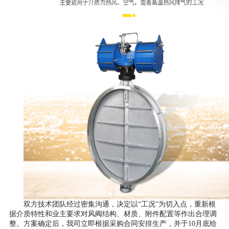
双方技术团队经过密集沟通，决定以“工况”为切入点，重新根
据介质特性和业主要求对风阀结构、材质、附件配置等作出合理调
整。方案确定后，我司立即根据采购合同安排生产，并于10月底给