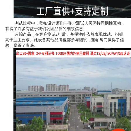
测试过程中，蓝帕设计师们与客户测试人员保持周期性互动，
获得了许多有益于我们巩固品质的细致信息。
蓝帕产品，在客户测试2年后，各项性能依然表现优越、指标
高于业主要求。此设备其他品牌也都参与测试，蓝帕阀门赢得了信
赖、赢得了青睐。