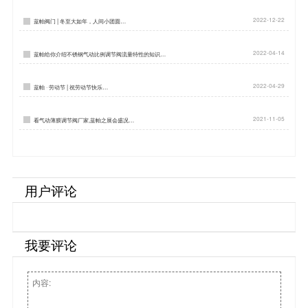
2022-12-22
蓝帕阀门 | 冬至大如年，人间小团圆…
2022-04-14
蓝帕给你介绍不锈钢气动比例调节阀流量特性的知识…
2022-04-29
蓝帕 · 劳动节 | 祝劳动节快乐…
2021-11-05
看气动薄膜调节阀厂家,蓝帕之展会盛况…
用户评论
我要评论