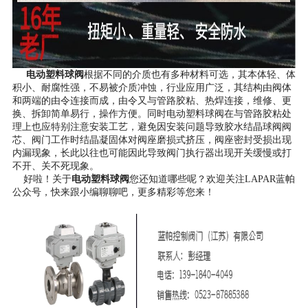
电动塑料球阀
根据不同的介质也有多种材料可选，其本体轻、体
积小、耐腐性强，不易被介质冲蚀，行业应用广泛，其结构由阀体
和两端的由令连接而成，由令又与管路胶粘、热焊连接，维修、更
换、拆卸简单易行，操作方便。同时电动塑料球阀在与管路胶粘处
理上也应特别注意安装工艺，避免因安装问题导致胶水结晶球阀阀
芯、阀门工作时结晶凝固体对阀座磨损式挤压，阀座密封受损出现
内漏现象，长此以往也可能因此导致阀门执行器出现开关缓慢或打
不开、关不死现象。
好啦！关于
电动塑料球阀
您还知道哪些呢？欢迎关注LAPAR蓝帕
公众号，快来跟小编聊聊吧，更多精彩等您来！