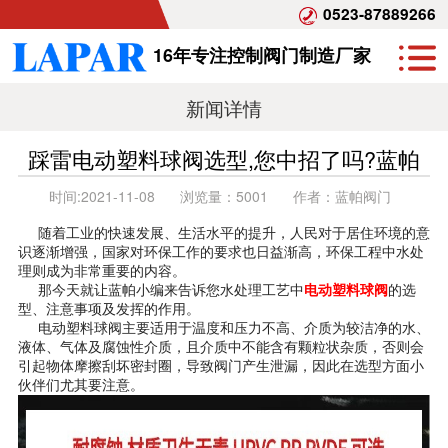
0523-87889266
16年专注控制阀门制造厂家
新闻详情
踩雷电动塑料球阀选型,您中招了吗?蓝帕
时间:
2021-11-08
浏览量：
5001
作者：
蓝帕阀门
随着工业的快速发展、生活水平的提升，人民对于居住环境的意
识逐渐增强，国家对环保工作的要求也日益渐高，环保工程中水处
理则成为非常重要的内容。
那今天就让蓝帕小编来告诉您水处理工艺中
电动塑料球阀
的选
型、注意事项及发挥的作用。
电动塑料球阀主要适用于温度和压力不高、介质为较洁净的水、
液体、气体及腐蚀性介质，且介质中不能含有颗粒状杂质，否则会
引起物体摩擦刮坏密封圈，导致阀门产生泄漏，因此在选型方面小
伙伴们尤其要注意。