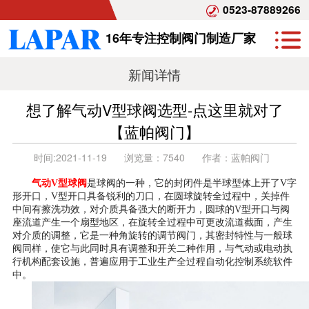
0523-87889266
16年专注控制阀门制造厂家
新闻详情
想了解气动V型球阀选型-点这里就对了
【蓝帕阀门】
时间:
2021-11-19
浏览量：
7540
作者：
蓝帕阀门
气动V型球阀
是
球阀的一种，它的封闭件是半球型体上开了V字
形开口，V型开口具备锐利的刀口，在圆球旋转全过程中，关掉件
中间有擦洗功效，对介质具备强大的断开力，圆球的V型开口与阀
座流道产生一个扇型地区，在旋转全过程中可更改流道截面，产生
对介质的调整，它是一种角旋转的调节阀门，其密封特性与一般球
阀同样，使它与此同时具有调整和开关二种作用，与气动或电动执
行机构配套设施，普遍应用于工业生产全过程自动化控制系统软件
中。