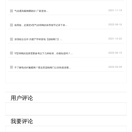
2021-11-19
气动通风蝶阀哪家好-厂家直销…
2022-08-16
敲黑板，赶紧把v型气动球阀的保养细节记录下来…
2021-10-22
加强校企合作 共建产学研基地【蓝帕阀门】…
2022-06-15
V型球阀的选择需要参考以下几种标准，你都知道吗？…
2022-05-09
不了解电动衬氟蝶阀？看这里蓝帕阀门让你快速读懂…
用户评论
我要评论