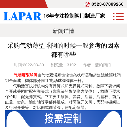
0523-87889266
16年专注控制阀门制造厂家
新闻详情
采购气动薄型球阀的时候一般参考的因素
都有哪些
时间:
2022-03-30
浏览量：
3192
作者：
蓝帕阀门
气动薄型球
阀
由气动双活塞齿轮齿条执行器和超短法兰距球阀
组合而成，阀体部分同“1”电动球阀阀体一样。
气动活塞执行机构分有弹簧式和无弹簧式两种。故障下要求阀
全开或关闭时配有弹簧式（靠弹簧的恢复张力复位），故障下要求
保位时，配无弹簧式。它主要由缸体、弹簧、活塞、活塞杆、前后
缸盖、齿条、输出轴等零部件组成。对两位开关阀，需配电磁阀以
及行程开关等；对比例式调节阀，需配定位器。