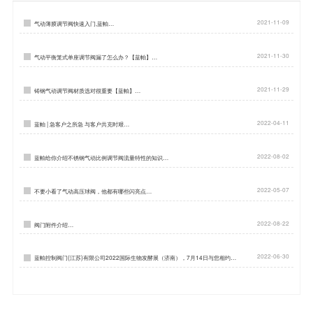
2021-11-09
气动薄膜调节阀快速入门,蓝帕…
2021-11-30
气动平衡笼式单座调节阀漏了怎么办？【蓝帕】…
2021-11-29
铸钢气动调节阀材质选对很重要【蓝帕】…
2022-04-11
蓝帕 | 急客户之所急 与客户共克时艰…
2022-08-02
蓝帕给你介绍不锈钢气动比例调节阀流量特性的知识…
2022-05-07
不要小看了气动高压球阀，他都有哪些闪亮点…
2022-08-22
阀门附件介绍…
2022-06-30
蓝帕控制阀门(江苏)有限公司2022国际生物发酵展（济南），7月14日与您相约泉
城！…