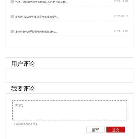
2021-12-06
气动三通球阀的这些基础知识有必要了解,蓝帕…
2025-08-18
蓝帕阀门2024年度 温室气体排放报告…
2021-11-09
案例分析气动V型调节球阀选型,蓝帕…
用户评论
我要评论
( 内容最多500个字 )
重写
提交